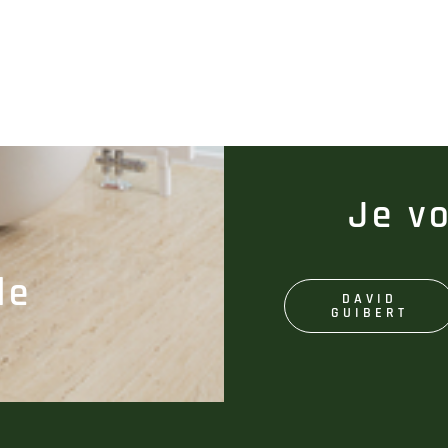
e
Je v
de
DAVID
GUIBERT