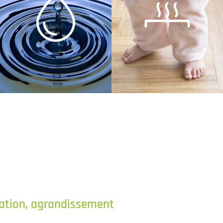
(conseillé tous les
d'eau
chauffants
service
planchers
groupe de
des
nettoyage
ovation, agrandissement