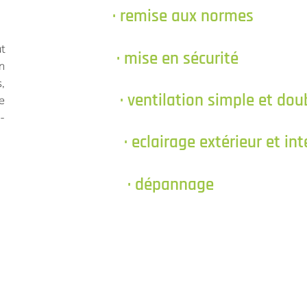
· remise aux normes
t
· mise en sécurité
n
,
· ventilation simple et dou
e
-
· eclairage extérieur et int
· dépannage