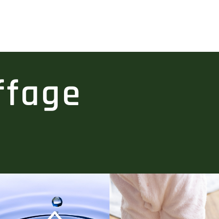
ffage
5ans)