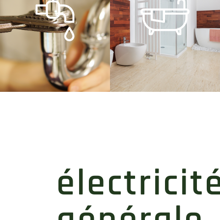
thermique
complète
sanitaire et
bain
installation
salle de
électricit