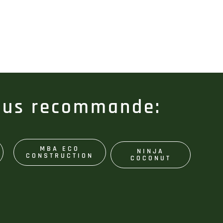
ous recommande:
MBA ECO
NINJA
CONSTRUCTION
COCONUT