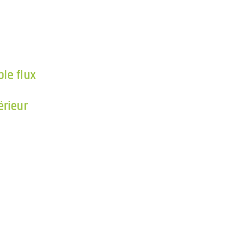
ble flux
érieur