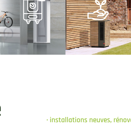
chauffe-eau
renouvlables
pose de
énergies
é
· installations neuves, rén