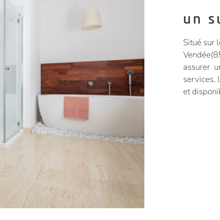
un s
Situé sur 
Vendée(85
assurer u
services, 
et disponi