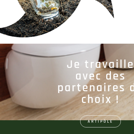
Je travaill
avec des
partenaires 
choix !
ARTIPÔLE